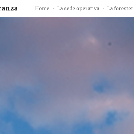
canza
Home
La sede operativa
La forester
ip to main content
Skip to navigat